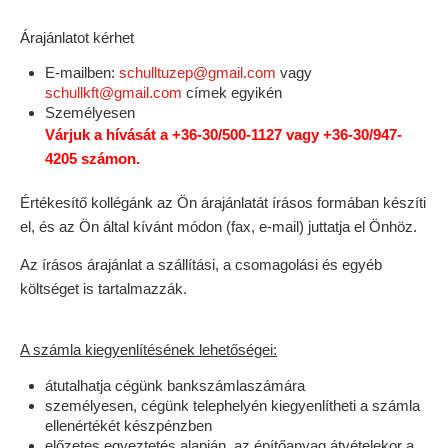
Árajánlatot kérhet
E-mailben:
schulltuzep@gmail.com
vagy
schullkft@gmail.com
címek egyikén
Személyesen
Várjuk a hívását a
+36-30/500-1127
vagy
+36-30/947-
4205
számon.
Értékesítő kollégánk az Ön árajánlatát írásos formában készíti
el, és az Ön által kívánt módon (fax, e-mail) juttatja el Önhöz.
Az írásos árajánlat a szállítási, a csomagolási és egyéb
költséget is tartalmazzák.
A számla kiegyenlítésének lehetőségei:
átutalhatja cégünk bankszámlaszámára
személyesen, cégünk telephelyén kiegyenlítheti a számla
ellenértékét készpénzben
előzetes egyeztetés alapján, az építőanyag átvételekor a